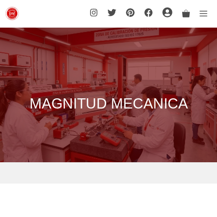
Saltar
Me
al
contenido
MAGNITUD MECANICA